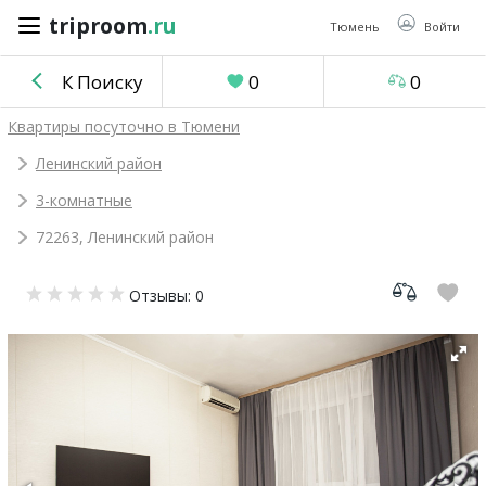
triproom
.ru
triproom
.ru
Тюмень
Войти
К Поиску
0
0
Российский
Квартиры посуточно в Тюмени
рубль
Ленинский район
3-комнатные
Войти / Зарегистрироваться
72263, Ленинский район
Добавить
Отзывы: 0
объявление
Избранное
0
Сравнение
0