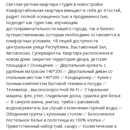
Светлая уютная квартира-студия в новостройке
Комфортабельная квартира вмещает в себя до 4 гостей,
радует полной оснащенностью и продуманностью,
подходит как туристам, изучающим
достопримечательности нашего города, так и бизнес-
путешественникам, которым необходимо остановится в
комфортных условиях. ⚡В пешей доступности
центральная улица Республики, Выставочный Зал,
Автовокзал, Супермаркеты. Квартира расположена в
новом доме: закрытая территория двора, детская
площадка.⚡ Оснащение: ✅ Двуспальная кровать с
удобным матрасом 140*200 ✅ Двуспальный диван со
спальным местом 140*200 ✅ Кондиционер ✅ Кухня с
полным комплектом бытовой техники и посуды ✅
Телевизор , высокоскоростной Wi-Fi ✅ Стиральная
машина, фен, утюг, гладильная доска, сушилка для белья
✅ В санузле ванна, унитаз, тумба с раковиной,
водонагреватель (на случай отключения горячей воды) ✅
Обеденная группа с кухонным столом ✅ Белоснежное
постельное белье и полотенца из 100% хлопка ✅
Приветственный набор (чай, сахар) ✅ Косметические и