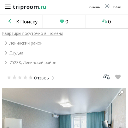
triproom
.ru
triproom
.ru
Тюмень
Войти
К Поиску
0
0
Российский
Квартиры посуточно в Тюмени
рубль
Ленинский район
Студии
Войти / Зарегистрироваться
75288, Ленинский район
Добавить
Отзывы: 0
объявление
Избранное
0
Сравнение
0