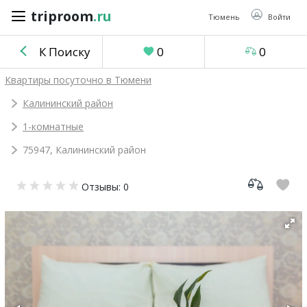
triproom
.ru
triproom
.ru
Тюмень
Войти
К Поиску
0
0
Российский
Квартиры посуточно в Тюмени
рубль
Калининский район
1-комнатные
Войти / Зарегистрироваться
75947, Калининский район
Добавить
Отзывы: 0
объявление
Избранное
0
Сравнение
0